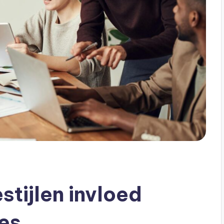
tijlen invloed
es