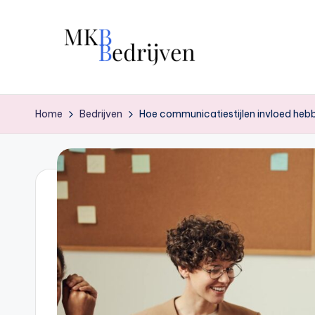
Ga
naar
de
inhoud
Home
Bedrijven
Hoe communicatiestijlen invloed heb