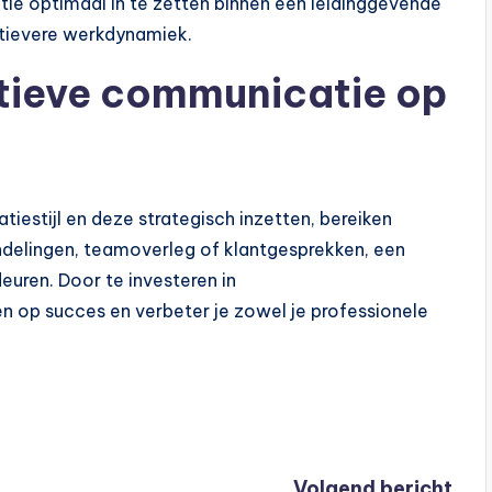
e optimaal in te zetten binnen een leidinggevende
ctievere werkdynamiek.
ctieve communicatie op
iestijl en deze strategisch inzetten, bereiken
ndelingen, teamoverleg of klantgesprekken, een
ren. Door te investeren in
n op succes en verbeter je zowel je professionele
Volgend bericht