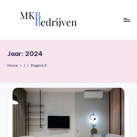
Ga
naar
de
inhoud
Jaar:
2024
Home
J
Pagina 3