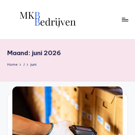
Ga
naar
de
inhoud
Maand:
juni 2026
Home
J
juni