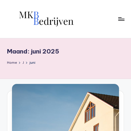
Ga
naar
de
inhoud
Maand:
juni 2025
Home
J
juni