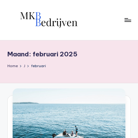
Ga
naar
de
inhoud
Maand:
februari 2025
Home
J
februari