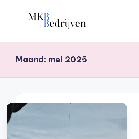
Ga
naar
de
inhoud
Maand:
mei 2025