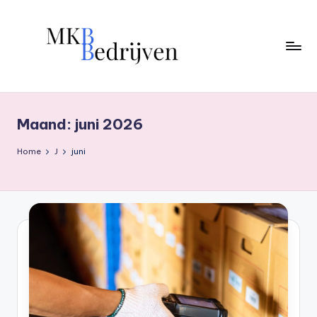
Ga
naar
de
inhoud
Maand:
juni 2026
Home
J
juni