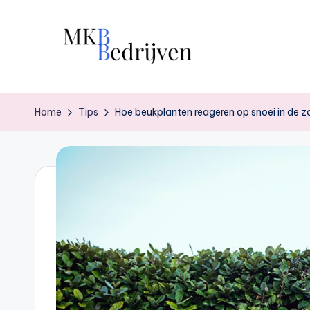
Ga
naar
de
inhoud
Home
Tips
Hoe beukplanten reageren op snoei in de 