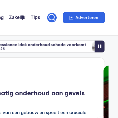
ng
Zakelijk
Tips
Adverteren
ud schade voorkomt
Essentiële tips voor het onde
augustus 4, 2026
matig onderhoud aan gevels
je van een gebouw en speelt een cruciale