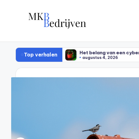
Ga
naar
de
inhoud
rk
Het belang van een cyber risico-analyse binnen
Top verhalen
augustus 4, 2026